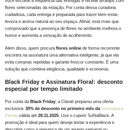
você escolhe a frequência das entregas e recebe arranjos com
flores selecionadas da estação. Por conta dessa curadoria
cuidadosa, cada entrega é preparada para trazer bem-estar,
leveza e aroma natural ao seu espaço. Afinal, está mais que
comprovado que a presença de flores no ambiente melhora o
humor e aumenta a sensação de acolhimento.
Além disso, quem procura
flores online
de forma recorrente
encontra na assinatura uma alternativa inteligente, já que ela
evita compras repetidas e garante frescor constante. É uma
solução que combina elegância, qualidade e economia.
Black Friday e Assinatura Floral: desconto
especial por tempo limitado
Por conta da
Black Friday
, a Claratí preparou uma oferta
exclusiva:
30% de desconto no primeiro mês da
Assinatura
Floral
, válida até
28.11.2025
. Use o cupom SoNaBlack. A
promoção é ideal para quem deseja testar a experiência e
descobrir como a presença de um arranjo semanal ou