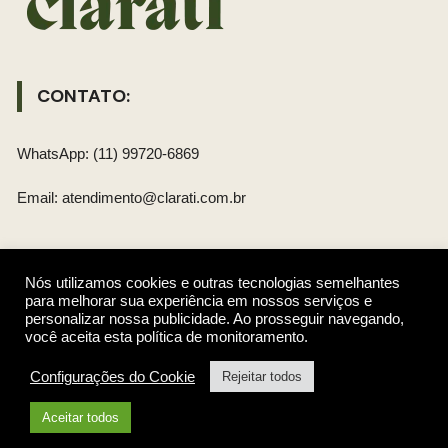
CONTATO:
WhatsApp: (11) 99720-6869
Email: atendimento@clarati.com.br
REDES SOCIAIS
Nós utilizamos cookies e outras tecnologias semelhantes
para melhorar sua experiência em nossos serviços e
personalizar nossa publicidade. Ao prosseguir navegando,
você aceita esta política de monitoramento.
Gostar
Configurações do Cookie
Rejeitar todos
Seguir
Aceitar todos