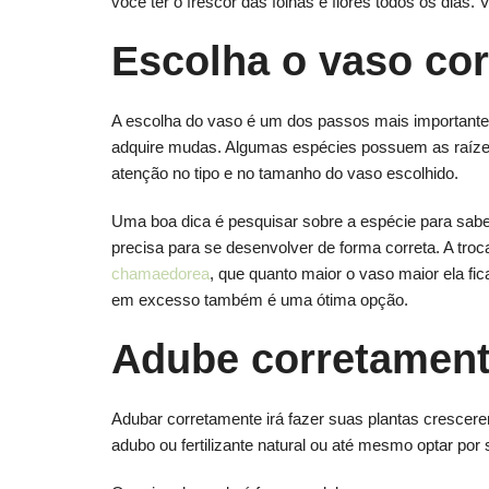
você ter o frescor das folhas e flores todos os dias.
Escolha o vaso cor
A escolha do vaso é um dos passos mais importantes
adquire mudas. Algumas espécies possuem as raízes 
atenção no tipo e no tamanho do vaso escolhido.
Uma boa dica é pesquisar sobre a espécie para saber
precisa para se desenvolver de forma correta. A tro
chamaedorea
, que quanto maior o vaso maior ela f
em excesso também é uma ótima opção.
Adube corretamen
Adubar corretamente irá fazer suas plantas crescere
adubo ou fertilizante natural ou até mesmo optar po